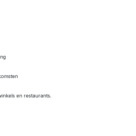
ing
komsten
nkels en restaurants.