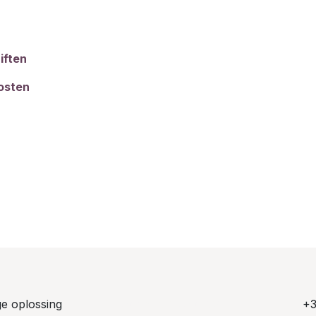
iften
kosten
ge oplossing
Crescendo Music BV
+3